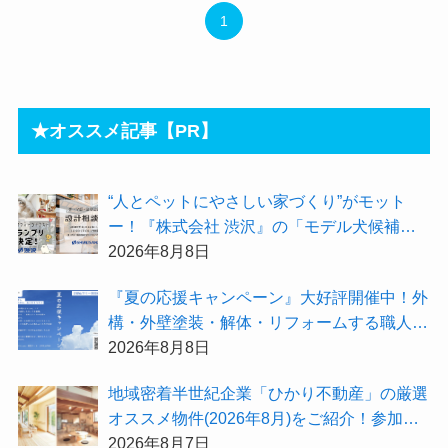
1
★オススメ記事【PR】
“人とペットにやさしい家づくり”がモット
ー！『株式会社 渋沢』の「モデル犬候補」
が選出されました★『テーマ別 住宅相談
2026年8月8日
会〜設計相談会〜』も開催するよ
『夏の応援キャンペーン』大好評開催中！外
構・外壁塗装・解体・リフォームする職人を
探すなら『街の職人さん.com』がオススメ
2026年8月8日
地域密着半世紀企業「ひかり不動産」の厳選
オススメ物件(2026年8月)をご紹介！参加費
無料『”木の家”新潟工場見学会』のご予約も
2026年8月7日