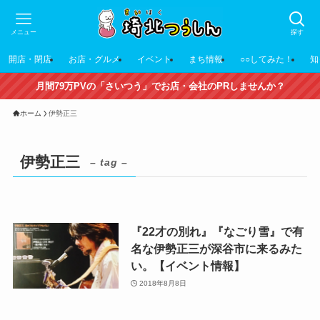
メニュー
探す
開店・閉店
お店・グルメ
イベント
まち情報
○○してみた！
知
月間79万PVの「さいつう」でお店・会社のPRしませんか？
ホーム
伊勢正三
伊勢正三
– tag –
『22才の別れ』『なごり雪』で有
名な伊勢正三が深谷市に来るみた
い。【イベント情報】
2018年8月8日