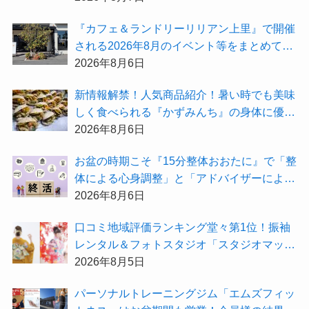
受付中！
『カフェ＆ランドリーリリアン上里』で開催
される2026年8月のイベント等をまとめてご
紹介！
2026年8月6日
新情報解禁！人気商品紹介！暑い時でも美味
しく食べられる『かずみんち』の身体に優し
い天然酵母手作り減塩パンを召し上がれ♪
2026年8月6日
お盆の時期こそ『15分整体おおたに』で「整
体による心身調整」と「アドバイザーによる
身辺整理の準備」をしてみませんか？
2026年8月6日
⼝コミ地域評価ランキング堂々第1位！振袖
レンタル＆フォトスタジオ「スタジオマック
ス」がお得な『2026年8月限定キャンペー
2026年8月5日
ン』を開催中！
パーソナルトレーニングジム「エムズフィッ