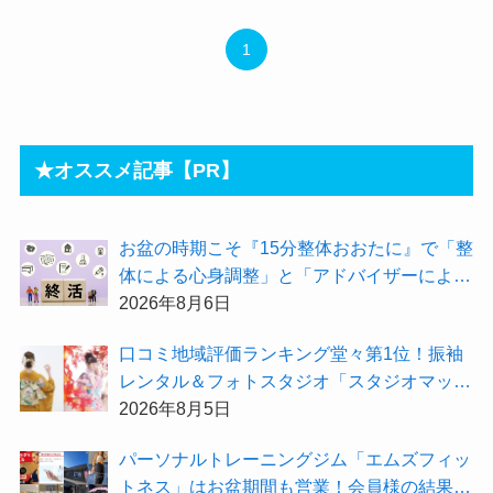
1
★オススメ記事【PR】
お盆の時期こそ『15分整体おおたに』で「整
体による心身調整」と「アドバイザーによる
身辺整理の準備」をしてみませんか？
2026年8月6日
⼝コミ地域評価ランキング堂々第1位！振袖
レンタル＆フォトスタジオ「スタジオマック
ス」がお得な『2026年8月限定キャンペー
2026年8月5日
ン』を開催中！
パーソナルトレーニングジム「エムズフィッ
トネス」はお盆期間も営業！会員様の結果を