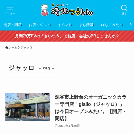
メニュー
探す
開店・閉店
お店・グルメ
イベント
まち情報
○○してみた！
知
月間79万PVの「さいつう」でお店・会社のPRしませんか？
ホーム
ジャッロ
ジャッロ
– tag –
深谷市上野台のオーガニックカラ
ー専門店「giallo（ジャッロ）」
は今日オープンみたい。【開店・
閉店】
2019年4月25日