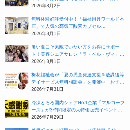
大公開★
2026年8月2日
無料体験好評受付中！「福祉用具ワールド本
庄」で人気の高気圧酸素カプセル
「O2BOX（30分500円）」で夏バテ撃退★
2026年8月1日
暑い夏こそ素敵でいたい方をお得にサポー
ト！美容シェアサロン「ラ・ベル・ヴィ」か
ら2026年8月のお得情報が届きました！
2026年8月1日
梅花福祉会が「夏の児童発達支援＆放課後等
デイサービス無料相談会」を開催中！お子さ
まの「できた！」を増やす夏にしてみません
2026年7月31日
か？
冷凍とろろ国内シェアNo.1企業「マルコーフ
ーズ」が3時間限定の大特価販売イベント
『夏の大感謝祭2026」を開催！
2026年7月29日