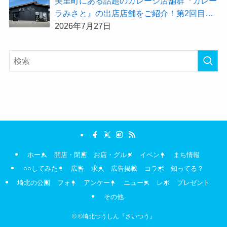
美里町にある話題のガレージ店舗群『ガレー
ラみさと』の出店店舗をご紹介！第2回目は
「Hair Salon ULU（ウル）美里店」
2026年7月27日
ホーム
開店・閉店
お店・グルメ
イベント
まち情報
○○してみた！
広告
求人
広告掲載
コラボ
知ってる？
埼北の公園
フォト
アンケート
ニュース
レポ
プレゼント
その他
©
©埼北つうしん『さいつう』