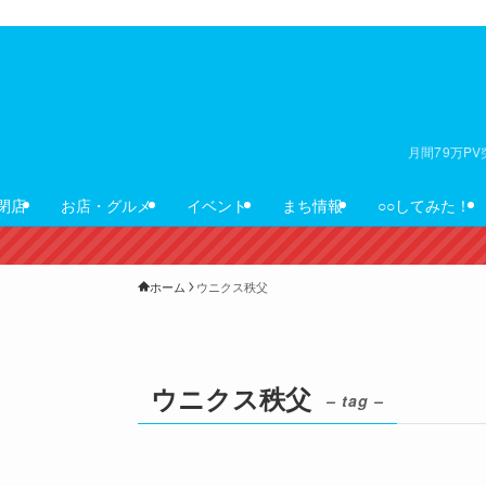
月間79万P
閉店
お店・グルメ
イベント
まち情報
○○してみた！
ホーム
ウニクス秩父
ウニクス秩父
– tag –