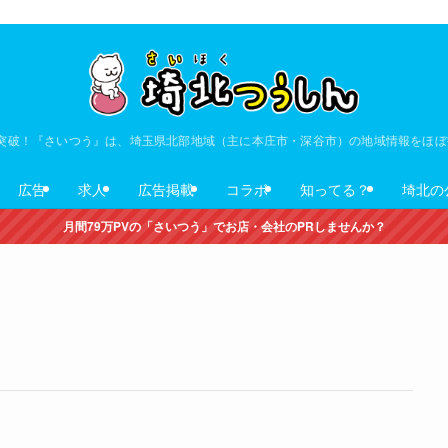
V突破！『さいつう』は、埼玉県北部地域（主に本庄市・深谷市）の地域情報をほ
広告
求人
広告掲載
コラボ
知ってる？
埼北の
月間79万PVの「さいつう」でお店・会社のPRしませんか？