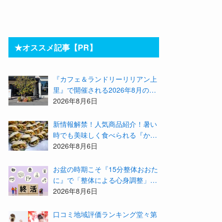
★オススメ記事【PR】
『カフェ＆ランドリーリリアン上
里』で開催される2026年8月のイ
ベント等をまとめてご紹介！
2026年8月6日
新情報解禁！人気商品紹介！暑い
時でも美味しく食べられる『かず
みんち』の身体に優しい天然酵母
2026年8月6日
手作り減塩パンを召し上がれ♪
お盆の時期こそ『15分整体おおた
に』で「整体による心身調整」と
「アドバイザーによる身辺整理の
2026年8月6日
準備」をしてみませんか？
⼝コミ地域評価ランキング堂々第